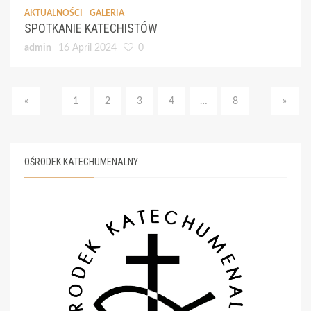
AKTUALNOŚCI
GALERIA
SPOTKANIE KATECHISTÓW
admin
16 April 2024
0
«
1
2
3
4
…
8
»
OŚRODEK KATECHUMENALNY