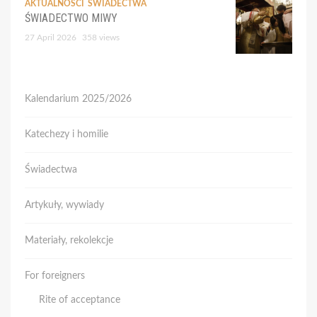
AKTUALNOŚCI
ŚWIADECTWA
ŚWIADECTWO MIWY
27 April 2026
358 views
Kalendarium 2025/2026
Katechezy i homilie
Świadectwa
Artykuły, wywiady
Materiały, rekolekcje
For foreigners
Rite of acceptance