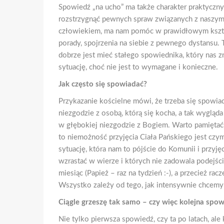
Spowiedź „na ucho” ma także charakter praktyczny
rozstrzygnąć pewnych spraw związanych z naszym
człowiekiem, ma nam pomóc w prawidłowym kształt
porady, spojrzenia na siebie z pewnego dystansu. 
dobrze jest mieć stałego spowiednika, który nas z
sytuację, choć nie jest to wymagane i konieczne.
Jak często się spowiadać?
Przykazanie kościelne mówi, że trzeba się spowia
niezgodzie z osobą, którą się kocha, a tak wygląda
w głębokiej niezgodzie z Bogiem. Warto pamiętać
to niemożność przyjęcia Ciała Pańskiego jest cz
sytuację, która nam to pójście do Komunii i przyj
wzrastać w wierze i których nie zadowala podejści
miesiąc (Papież – raz na tydzień :-), a przecież rac
Wszystko zależy od tego, jak intensywnie chcemy 
Ciągle grzeszę tak samo – czy więc kolejna spo
Nie tylko pierwsza spowiedź, czy ta po latach, ale