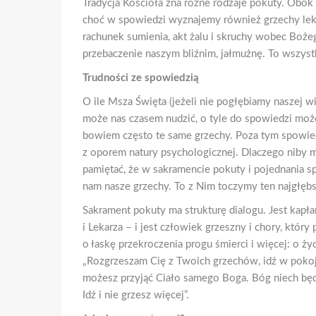
Tradycja Kościoła zna różne rodzaje pokuty. Obok
choć w spowiedzi wyznajemy również grzechy lekk
rachunek sumienia, akt żalu i skruchy wobec Bożego
przebaczenie naszym bliźnim, jałmużnę. To wszyst
Trudności ze spowiedzią
O ile Msza Święta (jeżeli nie pogłębiamy naszej 
może nas czasem nudzić, o tyle do spowiedzi możem
bowiem często te same grzechy. Poza tym spowied
z oporem natury psychologicznej. Dlaczego niby 
pamiętać, że w sakramencie pokuty i pojednania 
nam nasze grzechy. To z Nim toczymy ten najgłębs
Sakrament pokuty ma strukturę dialogu. Jest kapła
i Lekarza – i jest człowiek grzeszny i chory, który
o łaskę przekroczenia progu śmierci i więcej: o ż
„Rozgrzeszam Cię z Twoich grzechów, idź w pokoju
możesz przyjąć Ciało samego Boga. Bóg niech będ
Idź i nie grzesz więcej”.