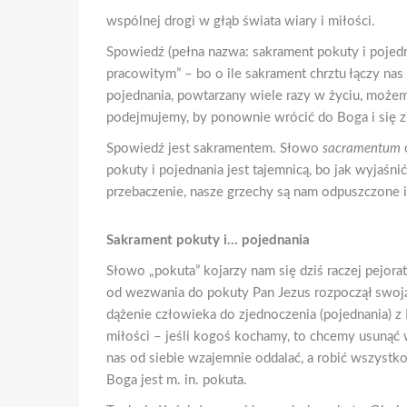
wspólnej drogi w głąb świata wiary i miłości.
Spowiedź (pełna nazwa: sakrament pokuty i pojed
pracowitym” – bo o ile sakrament chrztu łączy nas
pojednania, powtarzany wiele razy w życiu, możem
podejmujemy, by ponownie wrócić do Boga i się z
Spowiedź jest sakramentem. Słowo
sacramentum
pokuty i pojednania jest tajemnicą, bo jak wyjaśn
przebaczenie, nasze grzechy są nam odpuszczone 
Sakrament pokuty i… pojednania
Słowo „pokuta” kojarzy nam się dziś raczej pejor
od wezwania do pokuty Pan Jezus rozpoczął swoją 
dążenie człowieka do zjednoczenia (pojednania) 
miłości – jeśli kogoś kochamy, to chcemy usunąć 
nas od siebie wzajemnie oddalać, a robić wszystko,
Boga jest m. in. pokuta.