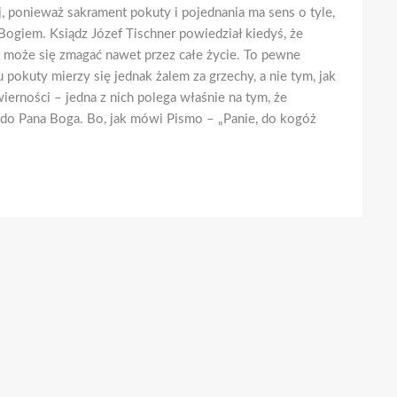
 ponieważ sakrament pokuty i pojednania ma sens o tyle,
 Bogiem. Ksiądz Józef Tischner powiedział kiedyś, że
m może się zmagać nawet przez całe życie. To pewne
pokuty mierzy się jednak żalem za grzechy, a nie tym, jak
ierności – jedna z nich polega właśnie na tym, że
a do Pana Boga. Bo, jak mówi Pismo – „Panie, do kogóż