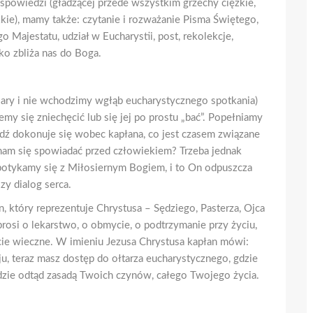
 spowiedzi (gładzącej przede wszystkim grzechy ciężkie,
ie), mamy także: czytanie i rozważanie Pisma Świętego,
 Majestatu, udział w Eucharystii, post, rekolekcje,
ko zbliża nas do Boga.
wiary i nie wchodzimy wgłąb eucharystycznego spotkania)
y się zniechęcić lub się jej po prostu „bać”. Popełniamy
ź dokonuje się wobec kapłana, co jest czasem związane
mam się spowiadać przed człowiekiem? Trzeba jednak
spotykamy się z Miłosiernym Bogiem, i to On odpuszcza
zy dialog serca.
n, który reprezentuje Chrystusa – Sędziego, Pasterza, Ojca
 prosi o lekarstwo, o obmycie, o podtrzymanie przy życiu,
ycie wieczne. W imieniu Jezusa Chrystusa kapłan mówi:
, teraz masz dostęp do ołtarza eucharystycznego, gdzie
zie odtąd zasadą Twoich czynów, całego Twojego życia.