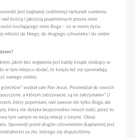
iedzi jest (najlepiej codzienny) rachunek sumienia.
nad ilością i jakością popełnionych przeze mnie
becności kochającego mnie Boga – co w moim życiu
 miłości do Niego, do drugiego człowieka i do siebie
iędzem?
em, jakim bez wątpienia jest każdy ksiądz siedzący w
to w tym miejscu dodać, że księża też się spowiadają
zyć samego siebie).
a grzechów” wybrał sam Pan Jezus. Powiedział do swoich
uszczone, a którym zatrzymacie, są im zatrzymane»” (J
zech, który popełniam, rani zawsze nie tylko Boga, ale
yty, który nie dotyka bezpośrednio innych ludzi, przez to,
ywa tym samym na moją relację z innymi. Obraz
em. Spowiedź przed drugim człowiekiem (kapłanem) jest
dzialności za zło, którego się dopuściliśmy.