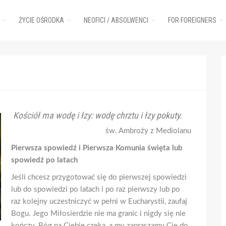
ŻYCIE OŚRODKA
NEOFICI / ABSOLWENCI
FOR FOREIGNERS
Kościół ma wodę i łzy:
wodę chrztu i łzy pokuty.
św. Ambroży z Mediolanu
Pierwsza spowiedź i Pierwsza Komunia święta
lub
spowiedź po latach
Jeśli chcesz przygotować się do pierwszej spowiedzi
lub do spowiedzi po latach i po raz pierwszy lub po
raz kolejny uczestniczyć w pełni w Eucharystii, zaufaj
Bogu. Jego Miłosierdzie nie ma granic i nigdy się nie
kończy. Bóg na Ciebie czeka, a my zapraszamy Cię do