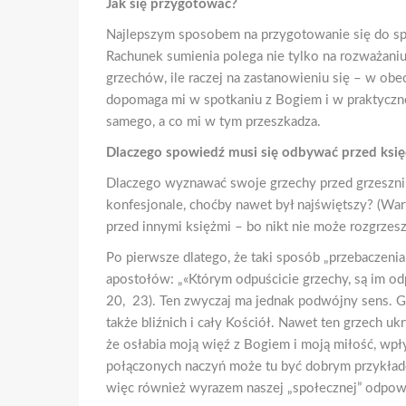
Jak się przygotować?
Najlepszym sposobem na przygotowanie się do spow
Rachunek sumienia polega nie tylko na rozważaniu 
grzechów, ile raczej na zastanowieniu się – w o
dopomaga mi w spotkaniu z Bogiem i w praktycznej
samego, a co mi w tym przeszkadza.
Dlaczego spowiedź musi się odbywać przed ks
Dlaczego wyznawać swoje grzechy przed grzeszniki
konfesjonale, choćby nawet był najświętszy? (War
przed innymi księżmi – bo nikt nie może rozgrzes
Po pierwsze dlatego, że taki sposób „przebaczeni
apostołów: „«Którym odpuścicie grzechy, są im odp
20, 23). Ten zwyczaj ma jednak podwójny sens. Gr
także bliźnich i cały Kościół. Nawet ten grzech ukr
że osłabia moją więź z Bogiem i moją miłość, wpł
połączonych naczyń może tu być dobrym przykład
więc również wyrazem naszej „społecznej” odpowie