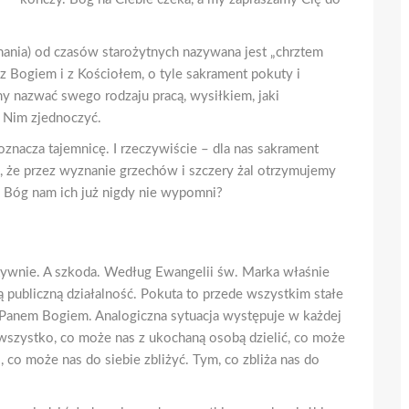
nania) od czasów starożytnych nazywana jest „chrztem
 z Bogiem i z Kościołem, o tyle sakrament pokuty i
y nazwać swego rodzaju pracą, wysiłkiem, jaki
 Nim zjednoczyć.
oznacza tajemnicę. I rzeczywiście – dla nas sakrament
ić, że przez wyznanie grzechów i szczery żal otrzymujemy
i Bóg nam ich już nigdy nie wypomni?
atywnie. A szkoda. Według Ewangelii św. Marka właśnie
publiczną działalność. Pokuta to przede wszystkim stałe
z Panem Bogiem. Analogiczna sytuacja występuje w każdej
wszystko, co może nas z ukochaną osobą dzielić, co może
 co może nas do siebie zbliżyć. Tym, co zbliża nas do