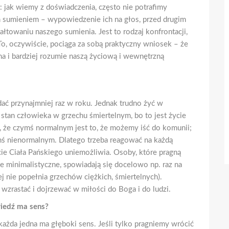
: jak wiemy z doświadczenia, często nie potrafimy
 sumieniem – wypowiedzenie ich na głos, przed drugim
owaniu naszego sumienia. Jest to rodzaj konfrontacji,
To, oczywiście, pociąga za sobą praktyczny wniosek – że
na i bardziej rozumie naszą życiową i wewnętrzną
dać przynajmniej raz w roku. Jednak trudno żyć w
 stan człowieka w grzechu śmiertelnym, bo to jest życie
, że czymś normalnym jest to, że możemy iść do komunii;
ymś nienormalnym. Dlatego trzeba reagować na każdą
ęcie Ciała Pańskiego uniemożliwia. Osoby, które pragną
e minimalistyczne, spowiadają się docelowo np. raz na
zej nie popełnia grzechów ciężkich, śmiertelnych).
wzrastać i dojrzewać w miłości do Boga i do ludzi.
wiedź ma sens?
 każda jedna ma głęboki sens. Jeśli tylko pragniemy wrócić