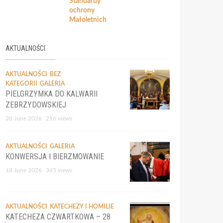
Standardy
ochrony
Małoletnich
AKTUALNOŚCI
AKTUALNOŚCI
BEZ
KATEGORII
GALERIA
PIELGRZYMKA DO KALWARII
ZEBRZYDOWSKIEJ
20 June 2026
216 views
AKTUALNOŚCI
GALERIA
KONWERSJA I BIERZMOWANIE
18 June 2026
345 views
AKTUALNOŚCI
KATECHEZY I HOMILIE
KATECHEZA CZWARTKOWA – 28