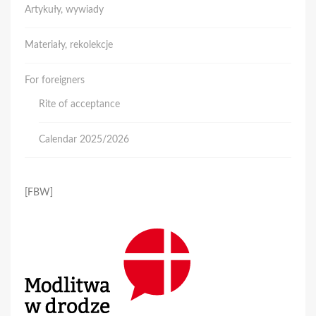
Artykuły, wywiady
Materiały, rekolekcje
For foreigners
Rite of acceptance
Calendar 2025/2026
[FBW]