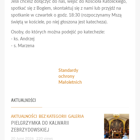
Jeśli chcesz dołączyć do nas, wejść do Kościoła Katolickiego,
spotkać się z Bogiem, skontaktuj się z nami lub przyjdź na
spotkanie w czwartek o godz. 18:30 (rozpoczynamy Mszą
świętą w kościele, po niej głoszona jest katecheza).
Osoby, do których można podejść po katechezie:
- ks. Andrzej
- s. Marzena
Standardy
ochrony
Małoletnich
AKTUALNOŚCI
AKTUALNOŚCI
BEZ KATEGORII
GALERIA
PIELGRZYMKA DO KALWARII
ZEBRZYDOWSKIEJ
20 June 2026
220 views