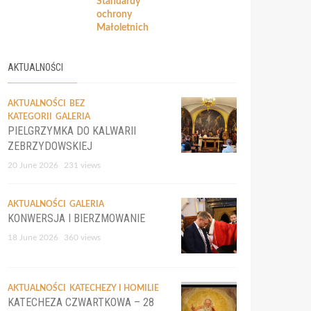
Standardy
ochrony
Małoletnich
AKTUALNOŚCI
AKTUALNOŚCI
BEZ
KATEGORII
GALERIA
PIELGRZYMKA DO KALWARII
ZEBRZYDOWSKIEJ
20 June 2026
231 views
AKTUALNOŚCI
GALERIA
KONWERSJA I BIERZMOWANIE
18 June 2026
360 views
AKTUALNOŚCI
KATECHEZY I HOMILIE
KATECHEZA CZWARTKOWA – 28