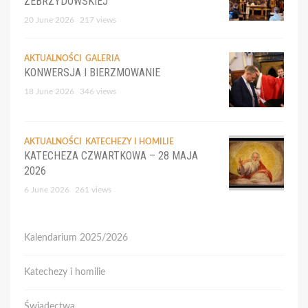
ZEBRZYDOWSKIEJ
20 June 2026
217 views
AKTUALNOŚCI
GALERIA
KONWERSJA I BIERZMOWANIE
18 June 2026
346 views
AKTUALNOŚCI
KATECHEZY I HOMILIE
KATECHEZA CZWARTKOWA – 28 MAJA
2026
6 June 2026
261 views
Kalendarium 2025/2026
Katechezy i homilie
Świadectwa