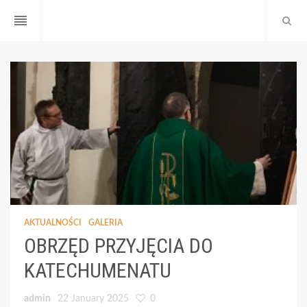
reorder
AKTUALNOŚCI
GALERIA
OBRZĘD PRZYJĘCIA DO
KATECHUMENATU
admin
22 January 2025
0