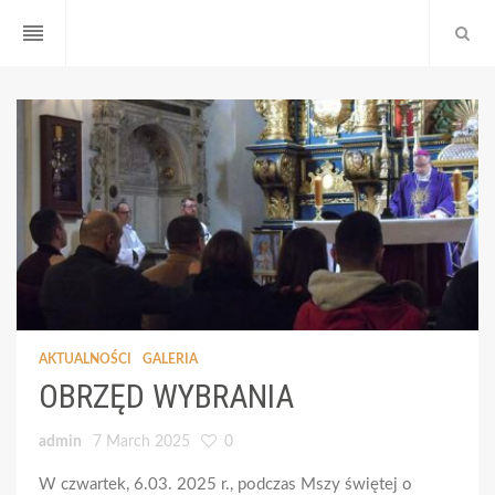
reorder
AKTUALNOŚCI
GALERIA
OBRZĘD WYBRANIA
admin
7 March 2025
0
W czwartek, 6.03. 2025 r., podczas Mszy świętej o