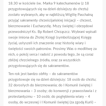
18.30 w kościele św. Marka 9 katechumenów (z 18
przygotowujących się na dzień dzisiejszy do chrztu)
zostało wybranych, aby w najbliższą Wigilię Paschalną
przyjąć sakramenty chrześcijańskiej inicjacji – chrzest,
bierzmowanie i Eucharystię. Mszy świętej i obrzędowi
przewodniczył Ks. Bp Robert Chrząszcz. Wybrani wpisali
swoje imiona do Złotej Księgi (symbolizującej Księgę
życia), usłyszeli ich znaczenie oraz historię wiary i
świętości swoich patronów. Prosimy Was o modlitwę za
nich, o pokój serca i radość z powodu tego, że są coraz
zbliżej chrzcielnego źródła, oraz za wszystkich
przygotowujących się do sakramentów.
Ten rok jest bardzo obfity – do sakramentów
przygotowuje się na dzień dzisiejszy: 18 osób do chrztu;
32 dorosłych do bierzmowania; do I Komunii świętej i
bierzmowania – 3 osoby; do konwersji z prawosławia i z
protestantyzmu – 10 osób; do pogłębienia wiary – 4
osoby, do wczesnej i I Komunii świętej (za zgodą Kurii) –