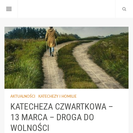
reorder
AKTUALNOŚCI
KATECHEZY I HOMILIE
KATECHEZA CZWARTKOWA –
13 MARCA – DROGA DO
WOLNOŚCI