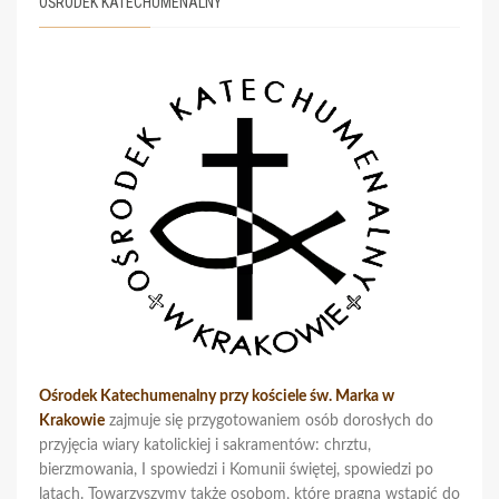
OŚRODEK KATECHUMENALNY
Ośrodek Katechumenalny przy kościele św. Marka w
Krakowie
zajmuje się przygotowaniem osób dorosłych do
przyjęcia wiary katolickiej i sakramentów: chrztu,
bierzmowania, I spowiedzi i Komunii świętej, spowiedzi po
latach. Towarzyszymy także osobom, które pragną wstąpić do