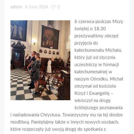
admin
6 June 2024
0
6 czerwca podczas Mszy
świętej o 18.30
przeżywaliśmy obrzęd
przyjęcia do
katechumenatu Michała,
który już od stycznia
uczestniczy w formacji
katechumenalnej w
naszym Ośrodku. Michał
otrzymał od kościoła
Krzyż i Ewangelię –
wkroczył na drogę
ściślejszego poznawania
i naśladowania Chrystusa. Towarzyszmy mu na tej drodze
modlitwą. Pamiętajmy także o innych nowych osobach,
które rozpoczęły już swoją drogę do spotkania z