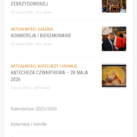
ZEBRZYDOWSKIEJ
20 June 2026
221 views
AKTUALNOŚCI
GALERIA
KONWERSJA I BIERZMOWANIE
18 June 2026
352 views
AKTUALNOŚCI
KATECHEZY I HOMILIE
KATECHEZA CZWARTKOWA – 28 MAJA
2026
6 June 2026
263 views
Kalendarium 2025/2026
Katechezy i homilie