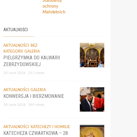
Standardy
ochrony
Małoletnich
AKTUALNOŚCI
AKTUALNOŚCI
BEZ
KATEGORII
GALERIA
PIELGRZYMKA DO KALWARII
ZEBRZYDOWSKIEJ
20 June 2026
217 views
AKTUALNOŚCI
GALERIA
KONWERSJA I BIERZMOWANIE
18 June 2026
349 views
AKTUALNOŚCI
KATECHEZY I HOMILIE
KATECHEZA CZWARTKOWA – 28