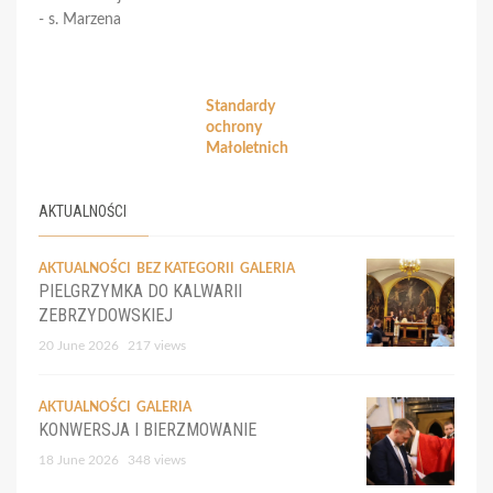
- s. Marzena
Standardy
ochrony
Małoletnich
AKTUALNOŚCI
AKTUALNOŚCI
BEZ KATEGORII
GALERIA
PIELGRZYMKA DO KALWARII
ZEBRZYDOWSKIEJ
20 June 2026
217 views
AKTUALNOŚCI
GALERIA
KONWERSJA I BIERZMOWANIE
18 June 2026
348 views