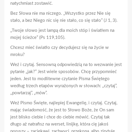
natychmiast zostawić.
Bez Słowa nie ma niczego. „Wszystko przez Nie się
stało, a bez Niego nic się nie stało, co się stało” (J 1, 3).
„Twoje słowo jest lampą dla moich stóp i światłem na
mojej ścieżce” (Ps 119,105).
Chcesz mieć światło czy decydujesz się na życie w
mroku?
Weź i czytaj. Sensowną odpowiedzią na to wezwanie jest
pytanie „jak?” Jest wiele sposobów. Chcę przypomnieć
jeden. Jest to modlitewne czytanie Pisma Świętego
według trzech etapów wyrażonych w słowach: „czytaj”,
„powtarzaj”, „mów”.
Weź Pismo Święte, najlepiej Ewangelię, i czytaj. Czytaj,
mając świadomość, że jest to Słowo Boże, że On sam
jest blisko ciebie i chce do ciebie mówić. Czytaj tak
długo aż natrafisz na werset, linijkę, która cię jakoś
poruszy – zaciekawi, zachwyci, przekona, albo zirytuje.