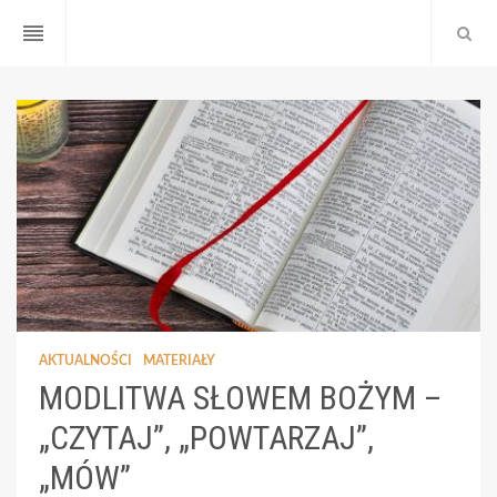
reorder
AKTUALNOŚCI
MATERIAŁY
MODLITWA SŁOWEM BOŻYM –
„CZYTAJ”, „POWTARZAJ”,
„MÓW”