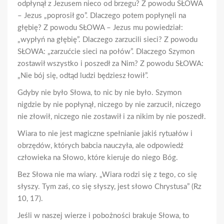
odpłynął z Jezusem nieco od brzegu? Z powodu SŁOWA
– Jezus „poprosił go”. Dlaczego potem popłynęli na
głębię? Z powodu SŁOWA – Jezus mu powiedział:
„wypłyń na głębię”. Dlaczego zarzucili sieci? Z powodu
SŁOWA: „zarzućcie sieci na połów”. Dlaczego Szymon
zostawił wszystko i poszedł za Nim? Z powodu SŁOWA:
„Nie bój się, odtąd ludzi będziesz łowił”.
Gdyby nie było Słowa, to nic by nie było. Szymon
nigdzie by nie popłynął, niczego by nie zarzucił, niczego
nie złowił, niczego nie zostawił i za nikim by nie poszedł.
Wiara to nie jest magiczne spełnianie jakiś rytuałów i
obrzędów, których babcia nauczyła, ale odpowiedź
człowieka na Słowo, które kieruje do niego Bóg.
Bez Słowa nie ma wiary. „Wiara rodzi się z tego, co się
słyszy. Tym zaś, co się słyszy, jest słowo Chrystusa” (Rz
10, 17).
Jeśli w naszej wierze i pobożności brakuje Słowa, to