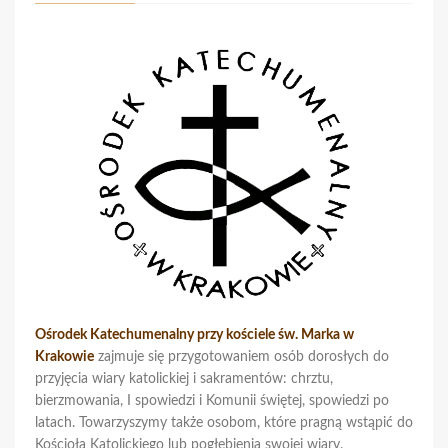
Ośrodek Katechumenalny przy kościele św. Marka w
Krakowie
zajmuje się przygotowaniem osób dorosłych do
przyjęcia wiary katolickiej i sakramentów: chrztu,
bierzmowania, I spowiedzi i Komunii świętej, spowiedzi po
latach. Towarzyszymy także osobom, które pragną wstąpić do
Kościoła Katolickiego lub pogłębienia swojej wiary.