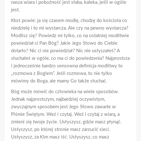
nasza wiara i pobożność jest słaba, kaleka, jeśli w ogóle
jest.
Ktoś powie: ja się czasem modlę, chodzę do kościoła co
niedzielę i to mi wystarcza. Ale czy na pewno wystarcza?
Modlisz się? Powiedz mi tylko, co na ostatniej modlitwie
powiedział ci Pan Bóg? Jakie Jego Słowo do Ciebie
dotarło? Nic ci nie powiedział? Nic nie usłyszałeś? A
słuchałeś w ogóle, co ma ci do powiedzenia? Najprostsza
i jednocześnie bardzo sensowna definicja modlitwy to
„rozmowa z Bogiem”. Jeśli rozmowa, to nie tylko
mówimy do Boga, ale mamy Go także słuchać.
Bóg może mówić do człowieka na wiele sposobów.
Jednak najprostszym, najbardziej oczywistym,
zwyczajnym sposobem jest Jego Słowo zawarte w
Piśmie Świętym. Weź i czytaj. Weź i czytaj z wiarą, a
zmieni się twoje życie. Usłyszysz, gdzie masz płynąć.
Usłyszysz, po której stronie masz zarzucić sieci.
Usłyszysz, za Kim masz iść. Usłyszysz, co masz