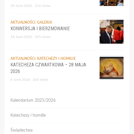
20 June 2026
216 views
AKTUALNOŚCI
GALERIA
KONWERSJA I BIERZMOWANIE
18 June 2026
345 views
AKTUALNOŚCI
KATECHEZY I HOMILIE
KATECHEZA CZWARTKOWA – 28 MAJA
2026
6 June 2026
260 views
Kalendarium 2025/2026
Katechezy i homilie
Świadectwa