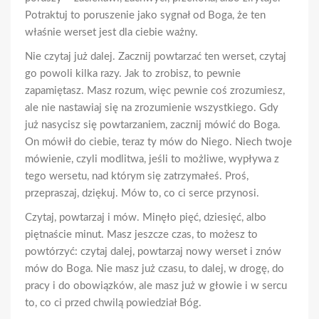
Potraktuj to poruszenie jako sygnał od Boga, że ten
właśnie werset jest dla ciebie ważny.
Nie czytaj już dalej. Zacznij powtarzać ten werset, czytaj
go powoli kilka razy. Jak to zrobisz, to pewnie
zapamiętasz. Masz rozum, więc pewnie coś zrozumiesz,
ale nie nastawiaj się na zrozumienie wszystkiego. Gdy
już nasycisz się powtarzaniem, zacznij mówić do Boga.
On mówił do ciebie, teraz ty mów do Niego. Niech twoje
mówienie, czyli modlitwa, jeśli to możliwe, wypływa z
tego wersetu, nad którym się zatrzymałeś. Proś,
przepraszaj, dziękuj. Mów to, co ci serce przynosi.
Czytaj, powtarzaj i mów. Minęło pięć, dziesięć, albo
piętnaście minut. Masz jeszcze czas, to możesz to
powtórzyć: czytaj dalej, powtarzaj nowy werset i znów
mów do Boga. Nie masz już czasu, to dalej, w drogę, do
pracy i do obowiązków, ale masz już w głowie i w sercu
to, co ci przed chwilą powiedział Bóg.