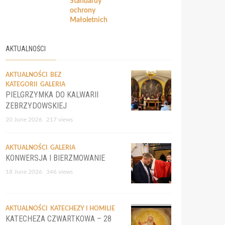
Standardy
ochrony
Małoletnich
AKTUALNOŚCI
AKTUALNOŚCI
BEZ
KATEGORII
GALERIA
PIELGRZYMKA DO KALWARII
ZEBRZYDOWSKIEJ
20 June 2026
217 views
AKTUALNOŚCI
GALERIA
KONWERSJA I BIERZMOWANIE
18 June 2026
346 views
AKTUALNOŚCI
KATECHEZY I HOMILIE
KATECHEZA CZWARTKOWA – 28