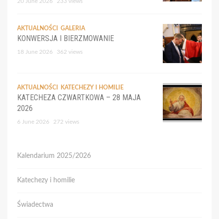
20 June 2026
233 views
AKTUALNOŚCI
GALERIA
KONWERSJA I BIERZMOWANIE
18 June 2026
362 views
AKTUALNOŚCI
KATECHEZY I HOMILIE
KATECHEZA CZWARTKOWA – 28 MAJA
2026
6 June 2026
272 views
Kalendarium 2025/2026
Katechezy i homilie
Świadectwa