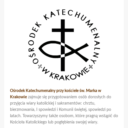
Ośrodek Katechumenalny przy kościele św. Marka w
Krakowie
zajmuje się przygotowaniem osób dorosłych do
przyjęcia wiary katolickiej i sakramentów: chrztu,
bierzmowania, I spowiedzi i Komunii świętej, spowiedzi po
latach. Towarzyszymy także osobom, które pragną wstąpić do
Kościoła Katolickiego lub pogłębienia swojej wiary.