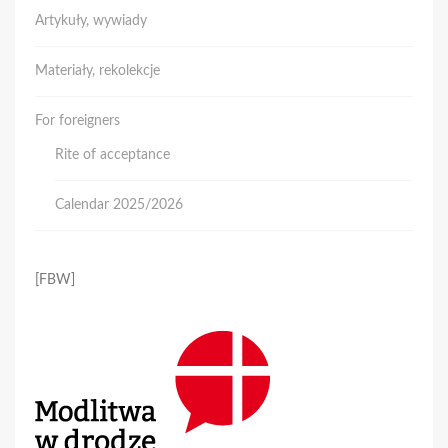
Artykuły, wywiady
Materiały, rekolekcje
For foreigners
Rite of acceptance
Calendar 2025/2026
[FBW]