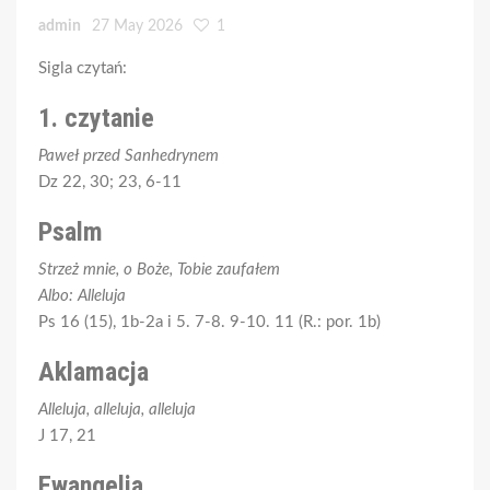
admin
27 May 2026
1
Sigla czytań:
1. czytanie
Paweł przed Sanhedrynem
Dz 22, 30; 23, 6-11
Psalm
Strzeż mnie, o Boże, Tobie zaufałem
Albo: Alleluja
Ps 16 (15), 1b-2a i 5. 7-8. 9-10. 11 (R.: por. 1b)
Aklamacja
Alleluja, alleluja, alleluja
J 17, 21
Ewangelia