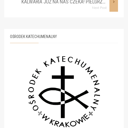
KALWARIA JUŻ NA NAS CZEKA! PIELGRZYMKA NIEDŁUGO, 20 CZERWCA
Next Post
OŚRODEK KATECHUMENALNY