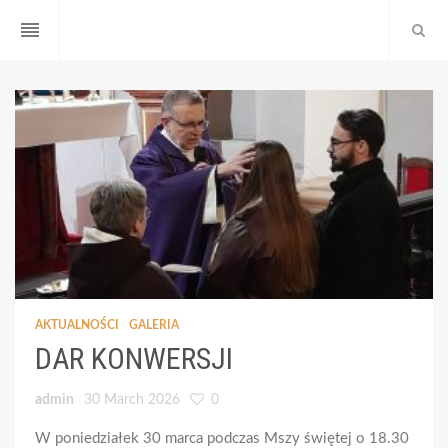
reorder
AKTUALNOŚCI
GALERIA
DAR KONWERSJI
admin
30 March 2026
0
W poniedziałek 30 marca podczas Mszy świętej o 18.30