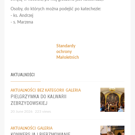
Osoby, do których można podejść po katechezie:
- ks. Andrzej
- s. Marzena
Standardy
ochrony
Małoletnich
AKTUALNOŚCI
AKTUALNOŚCI
BEZ KATEGORII
GALERIA
PIELGRZYMKA DO KALWARII
ZEBRZYDOWSKIEJ
20 June 2026
223 views
AKTUALNOŚCI
GALERIA
KONWERSJA I BIERZMOWANIE