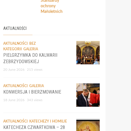
Standardy
ochrony
Małoletnich
AKTUALNOŚCI
AKTUALNOŚCI
BEZ
KATEGORII
GALERIA
PIELGRZYMKA DO KALWARII
ZEBRZYDOWSKIEJ
20 June 2026
215 views
AKTUALNOŚCI
GALERIA
KONWERSJA I BIERZMOWANIE
18 June 2026
343 views
AKTUALNOŚCI
KATECHEZY I HOMILIE
KATECHEZA CZWARTKOWA – 28