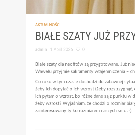
AKTUALNOŚCI
BIAŁE SZATY JUŻ PR
admin
1 April 2026
0
Białe szaty dla neofitów są przygotowane. Już ni
Wawelu przyjmie sakramenty wtajemniczenia – chr
Co roku w tym czasie dochodzi do zabawnej sytuac
żeby ich dopytać o ich wzrost (żeby rozstrzygnąć,
ich pytam o wzrost, bo różne dane są z punktu wid
żeby wzrost? Wyjaśniam, że chodzi o rozmiar białyc
zainteresowany tylko rozmiarem naszych serc :-).