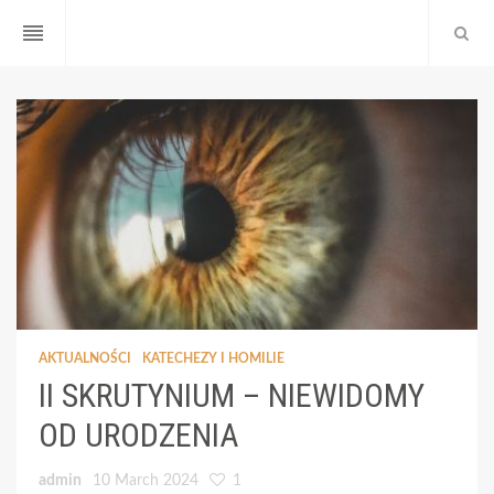
reorder
AKTUALNOŚCI
KATECHEZY I HOMILIE
II SKRUTYNIUM – NIEWIDOMY
OD URODZENIA
admin
10 March 2024
1