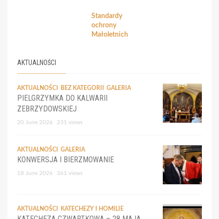
Standardy
ochrony
Małoletnich
AKTUALNOŚCI
AKTUALNOŚCI
BEZ KATEGORII
GALERIA
PIELGRZYMKA DO KALWARII
ZEBRZYDOWSKIEJ
20 June 2026
231 views
AKTUALNOŚCI
GALERIA
KONWERSJA I BIERZMOWANIE
18 June 2026
361 views
AKTUALNOŚCI
KATECHEZY I HOMILIE
KATECHEZA CZWARTKOWA – 28 MAJA