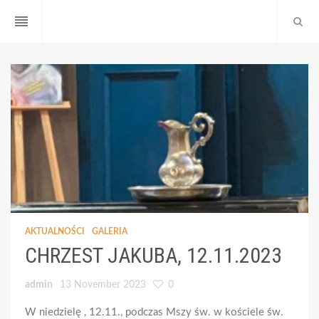
reorder
AKTUALNOŚCI
GALERIA
CHRZEST JAKUBA, 12.11.2023
admin
13 November 2023
0
W niedzielę , 12.11., podczas Mszy św. w kościele św.