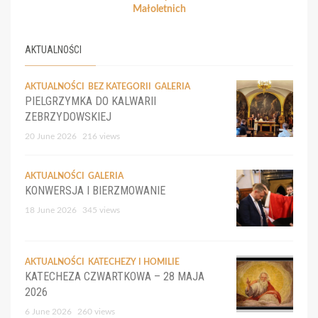
Małoletnich
AKTUALNOŚCI
AKTUALNOŚCI
BEZ KATEGORII
GALERIA
PIELGRZYMKA DO KALWARII
ZEBRZYDOWSKIEJ
20 June 2026
216 views
AKTUALNOŚCI
GALERIA
KONWERSJA I BIERZMOWANIE
18 June 2026
345 views
AKTUALNOŚCI
KATECHEZY I HOMILIE
KATECHEZA CZWARTKOWA – 28 MAJA
2026
6 June 2026
260 views