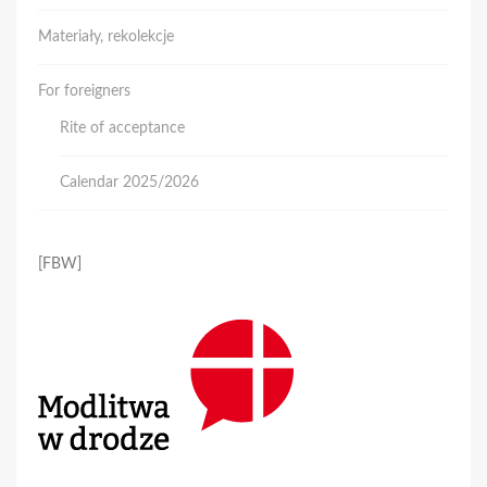
Materiały, rekolekcje
For foreigners
Rite of acceptance
Calendar 2025/2026
[FBW]