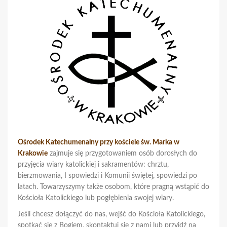
Ośrodek Katechumenalny przy kościele św. Marka w
Krakowie
zajmuje się przygotowaniem osób dorosłych do
przyjęcia wiary katolickiej i sakramentów: chrztu,
bierzmowania, I spowiedzi i Komunii świętej, spowiedzi po
latach. Towarzyszymy także osobom, które pragną wstąpić do
Kościoła Katolickiego lub pogłębienia swojej wiary.
Jeśli chcesz dołączyć do nas, wejść do Kościoła Katolickiego,
spotkać się z Bogiem, skontaktuj się z nami lub przyjdź na