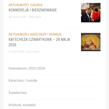
AKTUALNOŚCI
GALERIA
KONWERSJA I BIERZMOWANIE
18 June 2026
348 views
AKTUALNOŚCI
KATECHEZY I HOMILIE
KATECHEZA CZWARTKOWA – 28 MAJA
2026
6 June 2026
262 views
Kalendarium 2025/2026
Katechezy i homilie
Świadectwa
Artykuły, wywiady