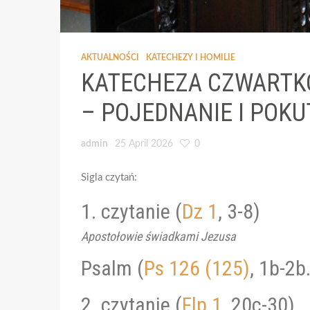
AKTUALNOŚCI
KATECHEZY I HOMILIE
KATECHEZA CZWARTKO
– POJEDNANIE I POKU
admin
25 April 2026
0
Sigla czytań:
1. czytanie (
Dz 1
, 3-8)
Apostołowie świadkami Jezusa
Psalm (
Ps 126 (125)
, 1b-2b.
2. czytanie (
Flp 1
, 20c-30)