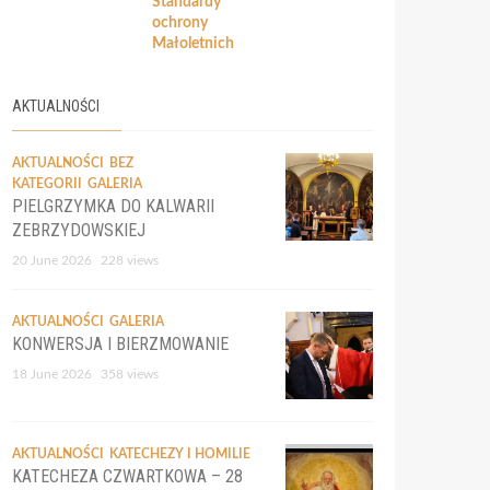
Standardy
ochrony
Małoletnich
AKTUALNOŚCI
AKTUALNOŚCI
BEZ
KATEGORII
GALERIA
PIELGRZYMKA DO KALWARII
ZEBRZYDOWSKIEJ
20 June 2026
228 views
AKTUALNOŚCI
GALERIA
KONWERSJA I BIERZMOWANIE
18 June 2026
358 views
AKTUALNOŚCI
KATECHEZY I HOMILIE
KATECHEZA CZWARTKOWA – 28