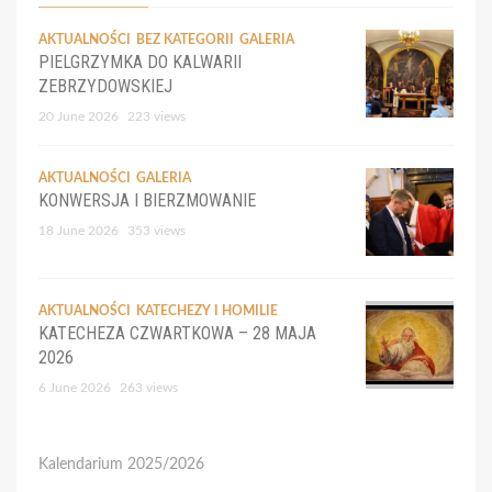
AKTUALNOŚCI
BEZ KATEGORII
GALERIA
PIELGRZYMKA DO KALWARII
ZEBRZYDOWSKIEJ
20 June 2026
223 views
AKTUALNOŚCI
GALERIA
KONWERSJA I BIERZMOWANIE
18 June 2026
353 views
AKTUALNOŚCI
KATECHEZY I HOMILIE
KATECHEZA CZWARTKOWA – 28 MAJA
2026
6 June 2026
263 views
Kalendarium 2025/2026