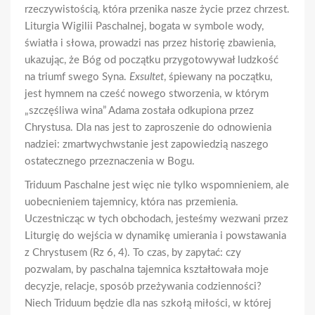
rzeczywistością, która przenika nasze życie przez chrzest.
Liturgia Wigilii Paschalnej, bogata w symbole wody,
światła i słowa, prowadzi nas przez historię zbawienia,
ukazując, że Bóg od początku przygotowywał ludzkość
na triumf swego Syna.
Exsultet
, śpiewany na początku,
jest hymnem na cześć nowego stworzenia, w którym
„szczęśliwa wina” Adama została odkupiona przez
Chrystusa. Dla nas jest to zaproszenie do odnowienia
nadziei: zmartwychwstanie jest zapowiedzią naszego
ostatecznego przeznaczenia w Bogu.
Triduum Paschalne jest więc nie tylko wspomnieniem, ale
uobecnieniem tajemnicy, która nas przemienia.
Uczestnicząc w tych obchodach, jesteśmy wezwani przez
Liturgię do wejścia w dynamikę umierania i powstawania
z Chrystusem (Rz 6, 4). To czas, by zapytać: czy
pozwalam, by paschalna tajemnica kształtowała moje
decyzje, relacje, sposób przeżywania codzienności?
Niech Triduum będzie dla nas szkołą miłości, w której