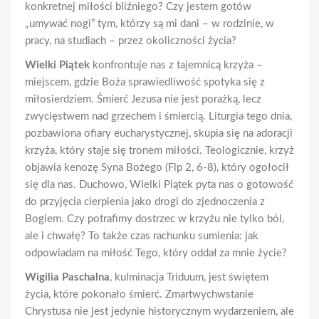
konkretnej miłości bliźniego? Czy jestem gotów
„umywać nogi” tym, którzy są mi dani – w rodzinie, w
pracy, na studiach – przez okoliczności życia?
Wielki Piątek
konfrontuje nas z tajemnicą krzyża –
miejscem, gdzie Boża sprawiedliwość spotyka się z
miłosierdziem. Śmierć Jezusa nie jest porażką, lecz
zwycięstwem nad grzechem i śmiercią. Liturgia tego dnia,
pozbawiona ofiary eucharystycznej, skupia się na adoracji
krzyża, który staje się tronem miłości. Teologicznie, krzyż
objawia kenozę Syna Bożego (Flp 2, 6-8), który ogołocił
się dla nas. Duchowo, Wielki Piątek pyta nas o gotowość
do przyjęcia cierpienia jako drogi do zjednoczenia z
Bogiem. Czy potrafimy dostrzec w krzyżu nie tylko ból,
ale i chwałę? To także czas rachunku sumienia: jak
odpowiadam na miłość Tego, który oddał za mnie życie?
Wigilia Paschalna
, kulminacja Triduum, jest świętem
życia, które pokonało śmierć. Zmartwychwstanie
Chrystusa nie jest jedynie historycznym wydarzeniem, ale