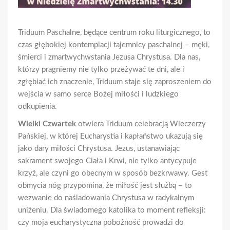
Triduum Paschalne, będące centrum roku liturgicznego, to
czas głębokiej kontemplacji tajemnicy paschalnej – męki,
śmierci i zmartwychwstania Jezusa Chrystusa. Dla nas,
którzy pragniemy nie tylko przeżywać te dni, ale i
zgłębiać ich znaczenie, Triduum staje się zaproszeniem do
wejścia w samo serce Bożej miłości i ludzkiego
odkupienia.
Wielki Czwartek
otwiera Triduum celebracją Wieczerzy
Pańskiej, w której Eucharystia i kapłaństwo ukazują się
jako dary miłości Chrystusa. Jezus, ustanawiając
sakrament swojego Ciała i Krwi, nie tylko antycypuje
krzyż, ale czyni go obecnym w sposób bezkrwawy. Gest
obmycia nóg przypomina, że miłość jest służbą – to
wezwanie do naśladowania Chrystusa w radykalnym
uniżeniu. Dla świadomego katolika to moment refleksji:
czy moja eucharystyczna pobożność prowadzi do