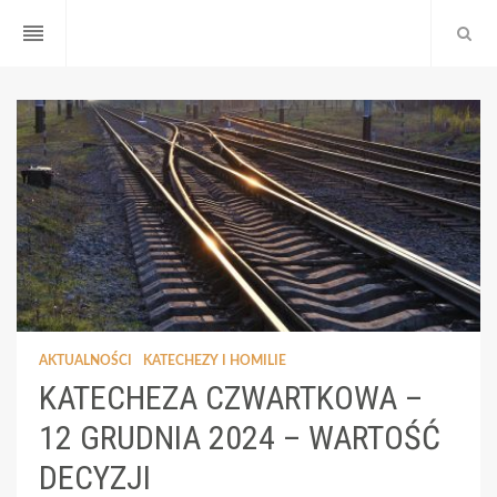
reorder
AKTUALNOŚCI
KATECHEZY I HOMILIE
KATECHEZA CZWARTKOWA –
12 GRUDNIA 2024 – WARTOŚĆ
DECYZJI