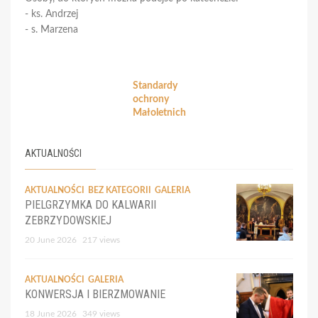
- ks. Andrzej
- s. Marzena
Standardy
ochrony
Małoletnich
AKTUALNOŚCI
AKTUALNOŚCI
BEZ KATEGORII
GALERIA
PIELGRZYMKA DO KALWARII
ZEBRZYDOWSKIEJ
20 June 2026
217 views
AKTUALNOŚCI
GALERIA
KONWERSJA I BIERZMOWANIE
18 June 2026
349 views