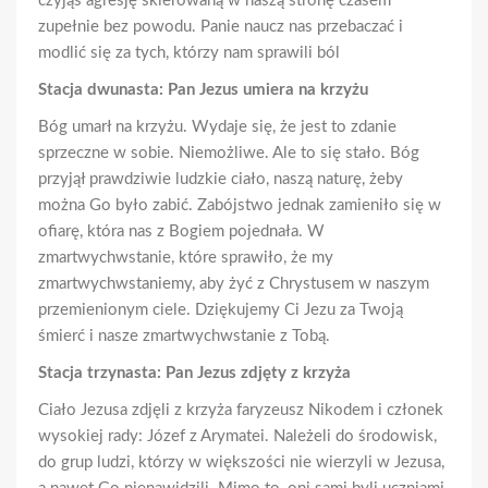
czyjąś agresję skierowaną w naszą stronę czasem
zupełnie bez powodu. Panie naucz nas przebaczać i
modlić się za tych, którzy nam sprawili ból
Stacja dwunasta: Pan Jezus umiera na krzyżu
Bóg umarł na krzyżu. Wydaje się, że jest to zdanie
sprzeczne w sobie. Niemożliwe. Ale to się stało. Bóg
przyjął prawdziwie ludzkie ciało, naszą naturę, żeby
można Go było zabić. Zabójstwo jednak zamieniło się w
ofiarę, która nas z Bogiem pojednała. W
zmartwychwstanie, które sprawiło, że my
zmartwychwstaniemy, aby żyć z Chrystusem w naszym
przemienionym ciele. Dziękujemy Ci Jezu za Twoją
śmierć i nasze zmartwychwstanie z Tobą.
Stacja trzynasta: Pan Jezus zdjęty z krzyża
Ciało Jezusa zdjęli z krzyża faryzeusz Nikodem i członek
wysokiej rady: Józef z Arymatei. Należeli do środowisk,
do grup ludzi, którzy w większości nie wierzyli w Jezusa,