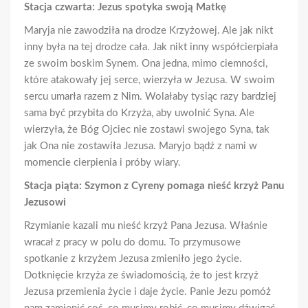
Stacja czwarta: Jezus spotyka swoją Matkę
Maryja nie zawodziła na drodze Krzyżowej. Ale jak nikt
inny była na tej drodze cała. Jak nikt inny współcierpiała
ze swoim boskim Synem. Ona jedna, mimo ciemności,
które atakowały jej serce, wierzyła w Jezusa. W swoim
sercu umarła razem z Nim. Wolałaby tysiąc razy bardziej
sama być przybita do Krzyża, aby uwolnić Syna. Ale
wierzyła, że Bóg Ojciec nie zostawi swojego Syna, tak
jak Ona nie zostawiła Jezusa. Maryjo bądź z nami w
momencie cierpienia i próby wiary.
Stacja piąta: Szymon z Cyreny pomaga nieść krzyż Panu
Jezusowi
Rzymianie kazali mu nieść krzyż Pana Jezusa. Właśnie
wracał z pracy w polu do domu. To przymusowe
spotkanie z krzyżem Jezusa zmieniło jego życie.
Dotknięcie krzyża ze świadomością, że to jest krzyż
Jezusa przemienia życie i daje życie. Panie Jezu pomóż