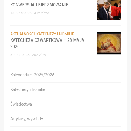
KONWERSJA I BIERZMOWANIE
18 June 2026
349 views
AKTUALNOŚCI
KATECHEZY I HOMILIE
KATECHEZA CZWARTKOWA – 28 MAJA
2026
6 June 2026
262 views
Kalendarium 2025/2026
Katechezy i homilie
Świadectwa
Artykuły, wywiady