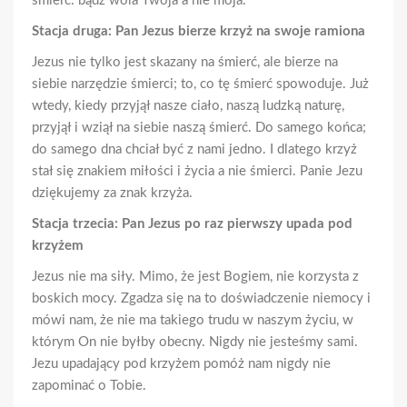
śmierć: bądź wola Twoja a nie moja.
Stacja druga: Pan Jezus bierze krzyż na swoje ramiona
Jezus nie tylko jest skazany na śmierć, ale bierze na
siebie narzędzie śmierci; to, co tę śmierć spowoduje. Już
wtedy, kiedy przyjął nasze ciało, naszą ludzką naturę,
przyjął i wziął na siebie naszą śmierć. Do samego końca;
do samego dna chciał być z nami jedno. I dlatego krzyż
stał się znakiem miłości i życia a nie śmierci. Panie Jezu
dziękujemy za znak krzyża.
Stacja trzecia: Pan Jezus po raz pierwszy upada pod
krzyżem
Jezus nie ma siły. Mimo, że jest Bogiem, nie korzysta z
boskich mocy. Zgadza się na to doświadczenie niemocy i
mówi nam, że nie ma takiego trudu w naszym życiu, w
którym On nie byłby obecny. Nigdy nie jesteśmy sami.
Jezu upadający pod krzyżem pomóż nam nigdy nie
zapominać o Tobie.