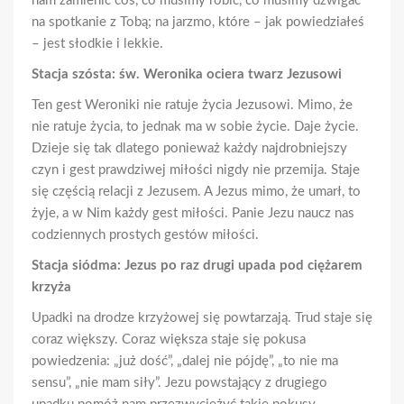
nam zamienić coś, co musimy robić, co musimy dźwigać
na spotkanie z Tobą; na jarzmo, które – jak powiedziałeś
– jest słodkie i lekkie.
Stacja szósta: św. Weronika ociera twarz Jezusowi
Ten gest Weroniki nie ratuje życia Jezusowi. Mimo, że
nie ratuje życia, to jednak ma w sobie życie. Daje życie.
Dzieje się tak dlatego ponieważ każdy najdrobniejszy
czyn i gest prawdziwej miłości nigdy nie przemija. Staje
się częścią relacji z Jezusem. A Jezus mimo, że umarł, to
żyje, a w Nim każdy gest miłości. Panie Jezu naucz nas
codziennych prostych gestów miłości.
Stacja siódma: Jezus po raz drugi upada pod ciężarem
krzyża
Upadki na drodze krzyżowej się powtarzają. Trud staje się
coraz większy. Coraz większa staje się pokusa
powiedzenia: „już dość”, „dalej nie pójdę”, „to nie ma
sensu”, „nie mam siły”. Jezu powstający z drugiego