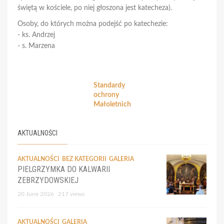
świętą w kościele, po niej głoszona jest katecheza).
Osoby, do których można podejść po katechezie:
- ks. Andrzej
- s. Marzena
Standardy
ochrony
Małoletnich
AKTUALNOŚCI
AKTUALNOŚCI
BEZ KATEGORII
GALERIA
PIELGRZYMKA DO KALWARII
ZEBRZYDOWSKIEJ
20 June 2026
217 views
AKTUALNOŚCI
GALERIA