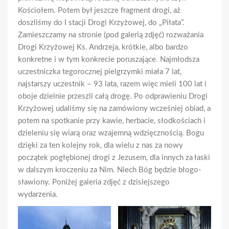
Kościołem. Potem był jeszcze fragment drogi, aż
doszliśmy do I stacji Drogi Krzyżowej, do „Piłata”.
Zamieszczamy na stronie (pod galerią zdjęć) rozważania
Drogi Krzyżowej Ks. Andrzeja, krótkie, albo bardzo
konkretne i w tym konkrecie poruszające. Najmłodsza
uczestniczka tegorocznej pielgrzymki miała 7 lat,
najstarszy uczestnik – 93 lata, razem więc mieli 100 lat i
oboje dzielnie przeszli całą drogę. Po odprawieniu Drogi
Krzyżowej udaliśmy się na zamówiony wcześniej obiad, a
potem na spotkanie przy kawie, herbacie, słodkościach i
dzieleniu się wiarą oraz wzajemną wdzięcznością. Bogu
dzięki za ten kolejny rok, dla wielu z nas za nowy
początek pogłębionej drogi z Jezusem, dla innych za łaski
w dalszym kroczeniu za Nim. Niech Bóg będzie błogo-
sławiony. Poniżej galeria zdjęć z dzisiejszego
wydarzenia.