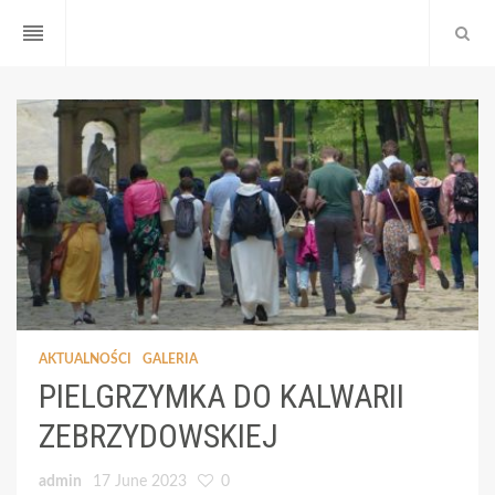
reorder
AKTUALNOŚCI
GALERIA
PIELGRZYMKA DO KALWARII
ZEBRZYDOWSKIEJ
admin
17 June 2023
0