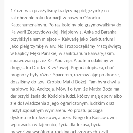
17 czerwca przeżyliśmy tradycyjną pielgrzymkę na
zakończenie roku formacji w naszym Ośrodku
Katechumenalnym. Po raz kolejny pielgrzymowaliśmy do
Kalwarii Zebrzydowskiej. Najpierw s. Anka od Baranka
przybliżyła nam miejsce – Kalwarię jako Sanktuarium i
jako pielgrzymkę wiary. No i rozpoczęliśmy Mszą świętą
w kaplicy Męki Pańskiej w sanktuarium kalwaryjskim,
sprawowaną przez Ks. Andrzeja. A potem udaliśmy w
drogę… ku Drodze Krzyżowej. Pogoda dopisała, choć
prognozy były różne. Spacerem, rozmawiając po drodze,
doszliśmy do tzw. Grobku Matki Bożej. Tam była chwila
na słowo Ks. Andrzeja. Mówił o tym, że Matka Boża ma
dar przybliżania do Kościoła ludzi, którzy mają opory albo
złe doświadczenia z jego ograniczonym, ludzkim oraz
instytucjonalnym wymiarem. Po prostu pociąga
dyskretnie ku Jezusowi, a przez Niego ku Kościołowi i
wprowadza w tajemnicę życia dla Jezusa, bycia
prawdziwą wspólnotą, rodziną ochrzczonych, czyli