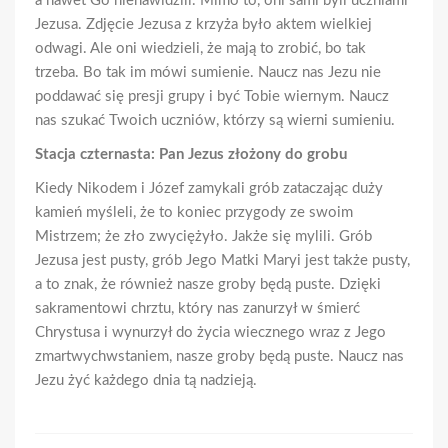
a nawet Go nienawidzili. Mimo to, oni sami byli uczniami
Jezusa. Zdjęcie Jezusa z krzyża było aktem wielkiej
odwagi. Ale oni wiedzieli, że mają to zrobić, bo tak
trzeba. Bo tak im mówi sumienie. Naucz nas Jezu nie
poddawać się presji grupy i być Tobie wiernym. Naucz
nas szukać Twoich uczniów, którzy są wierni sumieniu.
Stacja czternasta: Pan Jezus złożony do grobu
Kiedy Nikodem i Józef zamykali grób zataczając duży
kamień myśleli, że to koniec przygody ze swoim
Mistrzem; że zło zwyciężyło. Jakże się mylili. Grób
Jezusa jest pusty, grób Jego Matki Maryi jest także pusty,
a to znak, że również nasze groby będą puste. Dzięki
sakramentowi chrztu, który nas zanurzył w śmierć
Chrystusa i wynurzył do życia wiecznego wraz z Jego
zmartwychwstaniem, nasze groby będą puste. Naucz nas
Jezu żyć każdego dnia tą nadzieją.