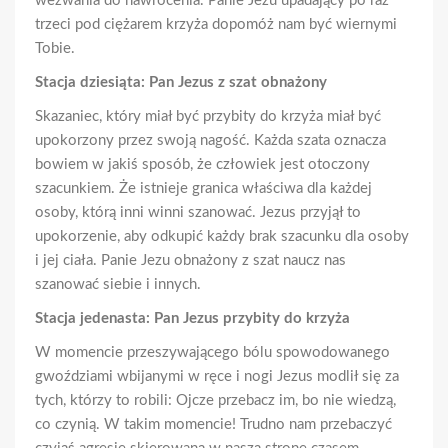
wezwania do nawrócenia. Panie Jezu upadający po raz
trzeci pod ciężarem krzyża dopomóż nam być wiernymi
Tobie.
Stacja dziesiąta: Pan Jezus z szat obnażony
Skazaniec, który miał być przybity do krzyża miał być
upokorzony przez swoją nagość. Każda szata oznacza
bowiem w jakiś sposób, że człowiek jest otoczony
szacunkiem. Że istnieje granica właściwa dla każdej
osoby, którą inni winni szanować. Jezus przyjął to
upokorzenie, aby odkupić każdy brak szacunku dla osoby
i jej ciała. Panie Jezu obnażony z szat naucz nas
szanować siebie i innych.
Stacja jedenasta: Pan Jezus przybity do krzyża
W momencie przeszywającego bólu spowodowanego
gwoździami wbijanymi w ręce i nogi Jezus modlił się za
tych, którzy to robili: Ojcze przebacz im, bo nie wiedzą,
co czynią. W takim momencie! Trudno nam przebaczyć