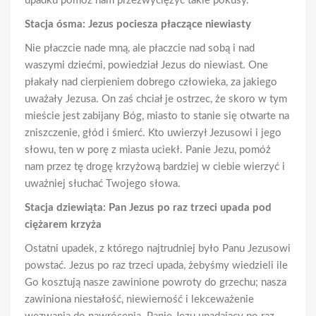
upadku pomóż nam przezwyciężyć takie pokusy.
Stacja ósma: Jezus pociesza płaczące niewiasty
Nie płaczcie nade mną, ale płaczcie nad sobą i nad
waszymi dziećmi, powiedział Jezus do niewiast. One
płakały nad cierpieniem dobrego człowieka, za jakiego
uważały Jezusa. On zaś chciał je ostrzec, że skoro w tym
mieście jest zabijany Bóg, miasto to stanie się otwarte na
zniszczenie, głód i śmierć. Kto uwierzył Jezusowi i jego
słowu, ten w porę z miasta uciekł. Panie Jezu, pomóż
nam przez tę drogę krzyżową bardziej w ciebie wierzyć i
uważniej słuchać Twojego słowa.
Stacja dziewiąta: Pan Jezus po raz trzeci upada pod
ciężarem krzyża
Ostatni upadek, z którego najtrudniej było Panu Jezusowi
powstać. Jezus po raz trzeci upada, żebyśmy wiedzieli ile
Go kosztują nasze zawinione powroty do grzechu; nasza
zawiniona niestałość, niewierność i lekceważenie