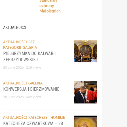
Standardy
ochrony
Małoletnich
AKTUALNOŚCI
AKTUALNOŚCI
BEZ
KATEGORII
GALERIA
PIELGRZYMKA DO KALWARII
ZEBRZYDOWSKIEJ
20 June 2026
218 views
AKTUALNOŚCI
GALERIA
KONWERSJA I BIERZMOWANIE
18 June 2026
349 views
AKTUALNOŚCI
KATECHEZY I HOMILIE
KATECHEZA CZWARTKOWA – 28