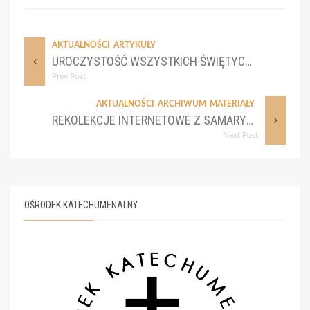
AKTUALNOŚCI
ARTYKUŁY
UROCZYSTOŚĆ WSZYSTKICH ŚWIĘTYCH I WSPOMNIENIE WSZYSTKICH WIERNYCH ZMARŁYCH, TAK ZWANY DZIEŃ ZADUSZNY
Prev Post
AKTUALNOŚCI
ARCHIWUM
MATERIAŁY
REKOLEKCJE INTERNETOWE Z SAMARYTANKĄ, CZ. 1.
Next Post
OŚRODEK KATECHUMENALNY