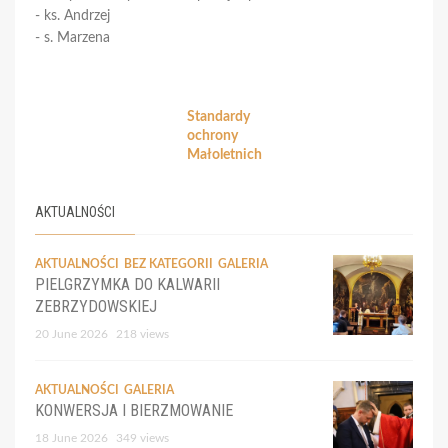
- ks. Andrzej
- s. Marzena
Standardy
ochrony
Małoletnich
AKTUALNOŚCI
AKTUALNOŚCI
BEZ KATEGORII
GALERIA
PIELGRZYMKA DO KALWARII
ZEBRZYDOWSKIEJ
20 June 2026
218 views
AKTUALNOŚCI
GALERIA
KONWERSJA I BIERZMOWANIE
18 June 2026
349 views