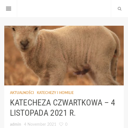
reorder
AKTUALNOŚCI
KATECHEZY I HOMILIE
KATECHEZA CZWARTKOWA – 4
LISTOPADA 2021 R.
admin
4 November 2021
0